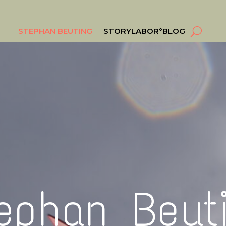
STEPHAN BEUTING
STORYLABOR°BLOG
ephan Beut