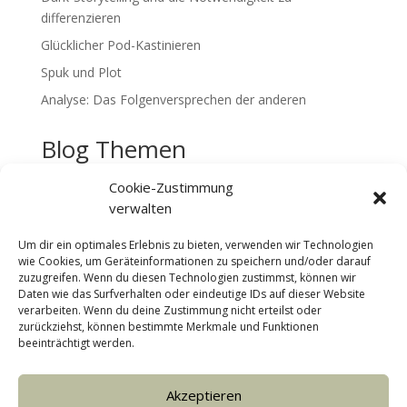
differenzieren
Glücklicher Pod-Kastinieren
Spuk und Plot
Analyse: Das Folgenversprechen der anderen
Blog Themen
Rückblick
Cookie-Zustimmung
Storylabor
verwalten
Storytelling
Um dir ein optimales Erlebnis zu bieten, verwenden wir Technologien
Tools
wie Cookies, um Geräteinformationen zu speichern und/oder darauf
zuzugreifen. Wenn du diesen Technologien zustimmst, können wir
Uncategorized
Daten wie das Surfverhalten oder eindeutige IDs auf dieser Website
verarbeiten. Wenn du deine Zustimmung nicht erteilst oder
zurückziehst, können bestimmte Merkmale und Funktionen
beeinträchtigt werden.
Cookie-Richtlinie (EU)
Datenschutz
Akzeptieren
Impressum